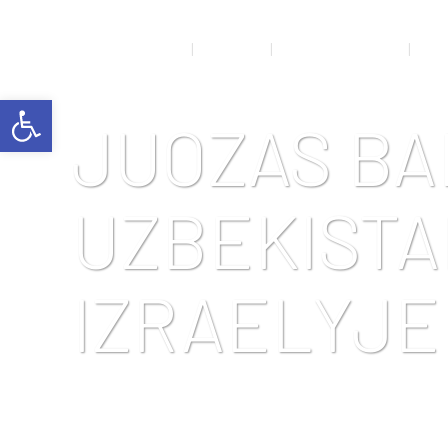
NAUJIENOS
APIE MUS
RENGINIŲ GALERIJA
SPO
Open toolbar
JUOZAS BA
UZBEKISTA
IZRAELYJE