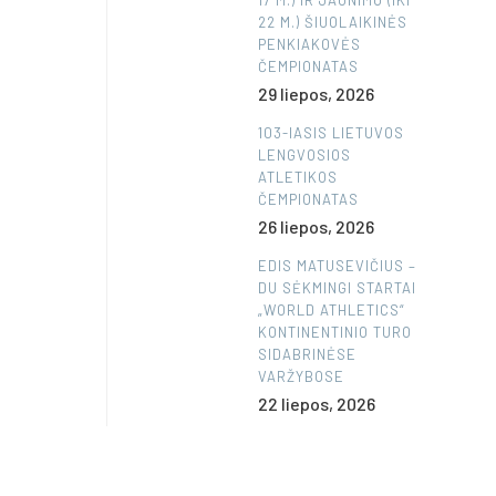
17 M.) IR JAUNIMO (IKI
22 M.) ŠIUOLAIKINĖS
PENKIAKOVĖS
ČEMPIONATAS
29 liepos, 2026
103-IASIS LIETUVOS
LENGVOSIOS
ATLETIKOS
ČEMPIONATAS
26 liepos, 2026
EDIS MATUSEVIČIUS –
DU SĖKMINGI STARTAI
„WORLD ATHLETICS“
KONTINENTINIO TURO
SIDABRINĖSE
VARŽYBOSE
22 liepos, 2026