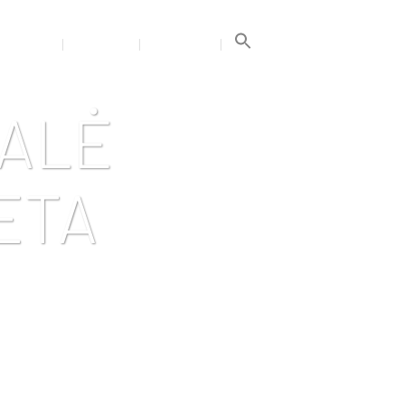
Search
for:
GALERIJA
TRENERIAI
KONTAKTAI
Search Button
GALĖ
ETA