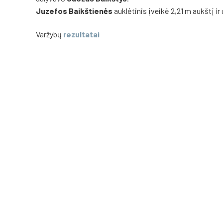
Juzefos Baikštienės
auklėtinis įveikė 2,21 m aukštį ir
Varžybų
rezultatai