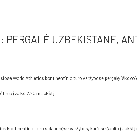
: PERGALĖ UZBEKISTANE, AN
siose World Athletics kontinentinio turo varžybose pergalę iškovoj
ėtinis įveikė 2,20 m aukštį.
tics kontinentinio turo sidabrinėse varžybos, kuriose šuolio į aukštį