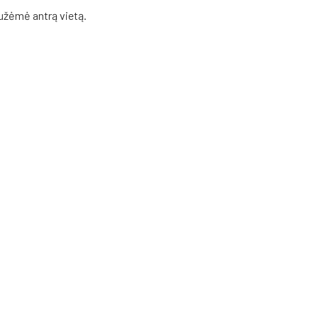
 užėmė antrą vietą.