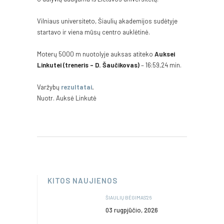
Vilniaus universiteto, Šiaulių akademijos sudėtyje
startavo ir viena mūsų centro auklėtinė.
Moterų 5000 m nuotolyje auksas atiteko
Auksei
Linkutei (treneris – D. Šaučikovas)
– 16:59,24 min.
Varžybų
rezultatai
.
Nuotr. Auksė Linkutė
KITOS NAUJIENOS
ŠIAULIŲ BĖGIMAS’26
03 rugpjūčio, 2026