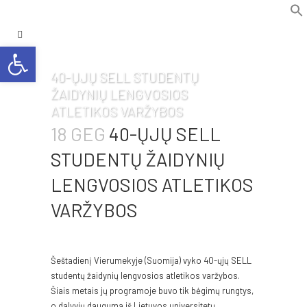
f
Se
Open toolbar
40-ŲJŲ SELL STUDENTŲ
ŽAIDYNIŲ LENGVOSIOS
ATLETIKOS VARŽYBOS
18 GEG
40-ŲJŲ SELL
STUDENTŲ ŽAIDYNIŲ
LENGVOSIOS ATLETIKOS
VARŽYBOS
Šeštadienį Vierumekyje (Suomija) vyko 40-ųjų SELL
studentų žaidynių lengvosios atletikos varžybos.
Šiais metais jų programoje buvo tik bėgimų rungtys,
o dalyvių dauguma iš Lietuvos universitetų.