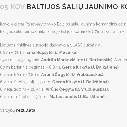
05 KOV
BALTIJOS ŠALIŲ JAUNIMO 
Kovo 4 dieną Panevėžyje vyko Baltijos šalių jaunimo komandinis čem
Baltijos šalių čempionatą laimėjo Estijos komanda (178 taškai), antri – lietu
Lietuvos rinktinės sudėtyje dalyvavo 5 ŠLASC auklėtiniai.
60 m – 7,61 s.
Ema Rupšytė (L. Maceika).
1500 m – 4:54,09 min.
Andrita Markevičiūtė (J. Beržanskis)
. Asmen
60 m barjerinis bėgimas – 8,87 s.
Gerda Kirkytė (J. Baikštienė).
6 vieta. 60 m – 7,86 s.
Airūnė Čegytė (D. Vrubliauskas).
6 vieta. Šuolis į tolį – 5,31 m.
Gerda Kirkytė (J. Baikštienė).
6 vieta. 200 m – 26,54 s.
Airūnė Čegytė (D. Vrubliauskas).
6 vieta. Trišuolis – 13,01 m.
Matas Janulis (J. Baikštienė).
Varžybų
rezultatai.