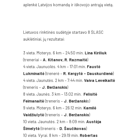
aplenkė Latvijos komandą ir iškovojo antrąją vietą.
Lietuvos rinktinės sudėtyje startavo 8 ŠLASC
auklėtiniai, jų rezultatai:
3 vieta. Moterys. 6 km – 24:50 min.
Lina
Kiriliuk
(treneriai –
A. Kitanov, R. Razmaitė
)
4 vieta. Jaunuolės. 4 km – 17:01 min.
Faustė
Lukminaitė
(trenerė –
R. Kergytė – Dauskurdienė
)
4 vieta. Jaunutės. 2 km – 7:44 min.
Vaiva Leveikaitė
(treneris –
J. Beržanskis
)
8 vieta. Jaunės. 3 km – 13:02 min.
Felisitė
Feimanaitė
(treneris –
J. Beržanski
s)
9 vieta. Moterys. 6 km – 26:12 min.
Kamilė
Vaidžiulytė
(treneris –
J. Beržanskis
)
10 vieta. Jaunutės. 2 km – 8:09 min.
Austėja
Šimelytė
(treneris –
D. Šaučikovas
)
10 vieta. Vyrai. 8 km – 29:19 min.
Robertas