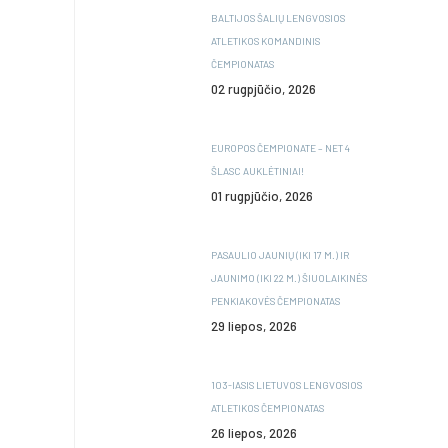
BALTIJOS ŠALIŲ LENGVOSIOS
ATLETIKOS KOMANDINIS
ČEMPIONATAS
02 rugpjūčio, 2026
EUROPOS ČEMPIONATE – NET 4
ŠLASC AUKLĖTINIAI!
01 rugpjūčio, 2026
PASAULIO JAUNIŲ (IKI 17 M.) IR
JAUNIMO (IKI 22 M.) ŠIUOLAIKINĖS
PENKIAKOVĖS ČEMPIONATAS
29 liepos, 2026
103-IASIS LIETUVOS LENGVOSIOS
ATLETIKOS ČEMPIONATAS
26 liepos, 2026