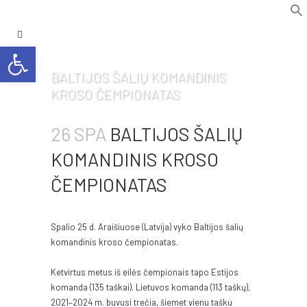
f
Se
Open toolbar
BALTIJOS ŠALIŲ KOMANDINIS
KROSO ČEMPIONATAS
26 SPA
BALTIJOS ŠALIŲ
KOMANDINIS KROSO
ČEMPIONATAS
Spalio 25 d. Araišiuose (Latvija) vyko Baltijos šalių
komandinis kroso čempionatas.
Ketvirtus metus iš eilės čempionais tapo Estijos
komanda (135 taškai). Lietuvos komanda (113 taškų),
2021–2024 m. buvusi trečia, šiemet vienu tašku