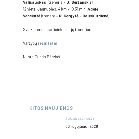
Vališauskas
(treneris –
J. Beržanskis
)
12 vieta. Jaunuolės. 4 km – 19:31 min.
Adelė
Venckutė
(trenerė –
R. Kergytė – Dauskurdienė
)
Sveikiname sportininkus ir jų trenerius
Varžybų
rezultatai
Nuotr. Guntis Bērziņš
KITOS NAUJIENOS
ŠIAULIŲ BĖGIMAS’26
03 rugpjūčio, 2026