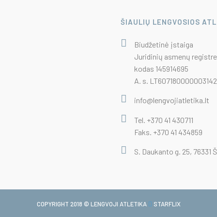
ŠIAULIŲ LENGVOSIOS AT
Biudžetinė įstaiga
Juridinių asmenų registre
kodas 145914695
A. s. LT6071800000031422
info@lengvojiatletika.lt
Tel. +370 41 430711
Faks. +370 41 434859
S. Daukanto g. 25, 76331 Š
COPYRIGHT 2018 © LENGVOJI ATLETIKA
STARFLIX