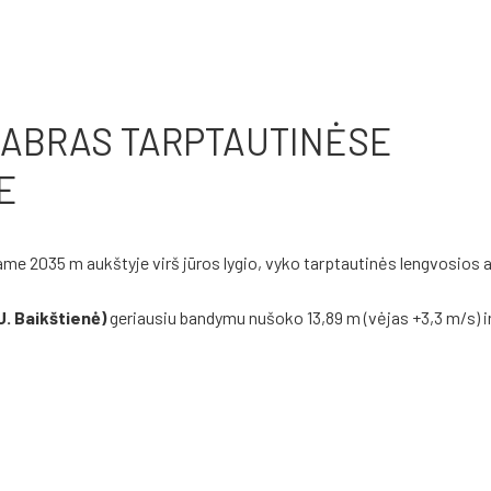
IDABRAS TARPTAUTINĖSE
E
čiame 2035 m aukštyje virš jūros lygio, vyko tarptautinės lengvosios 
 J. Baikštienė)
geriausiu bandymu nušoko 13,89 m (vėjas +3,3 m/s) i