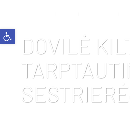
NAUJIENOS
APIE MUS
RENGINIŲ GALERIJA
SPO
Open toolbar
DOVILĖ KIL
TARPTAUTI
SESTRIER