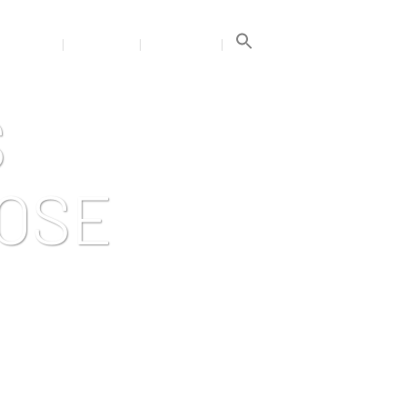
Search
for:
GALERIJA
TRENERIAI
KONTAKTAI
Search Button
S
BOSE