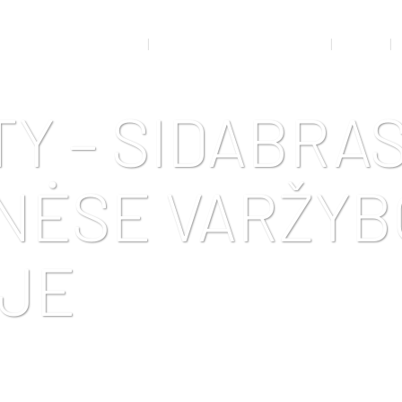
RTO MEDICINOS KABINETAS
ADMINISTRACINĖ INFORMACIJA
VEIKLA
TY – SIDABRA
NĖSE VARŽY
ĖJE