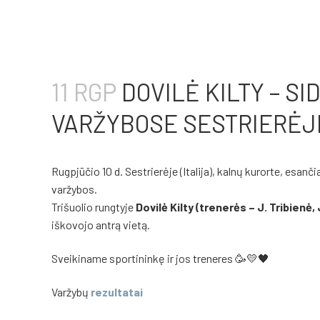
11 RGP
DOVILĖ KILTY – S
VARŽYBOSE SESTRIERĖJ
Rugpjūčio 10 d. Sestrierėje (Italija), kalnų kurorte, esan
varžybos.
Trišuolio rungtyje
Dovilė Kilty (trenerės – J. Tribienė,
iškovojo antrą vietą.
Sveikiname sportininkę ir jos treneres 🥳💛🖤
Varžybų
rezultatai