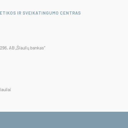
LETIKOS IR SVEIKATINGUMO CENTRAS
96, AB „Šiaulių bankas“
iauliai