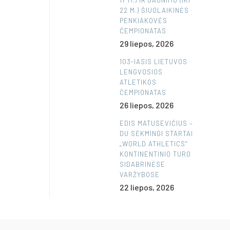
17 M.) IR JAUNIMO (IKI
22 M.) ŠIUOLAIKINĖS
PENKIAKOVĖS
ČEMPIONATAS
29 liepos, 2026
103-IASIS LIETUVOS
LENGVOSIOS
ATLETIKOS
ČEMPIONATAS
26 liepos, 2026
EDIS MATUSEVIČIUS –
DU SĖKMINGI STARTAI
„WORLD ATHLETICS“
KONTINENTINIO TURO
SIDABRINĖSE
VARŽYBOSE
22 liepos, 2026