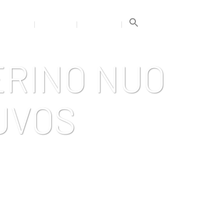
Search
for:
GALERIJA
TRENERIAI
KONTAKTAI
Search Button
ERINO NUO
TUVOS