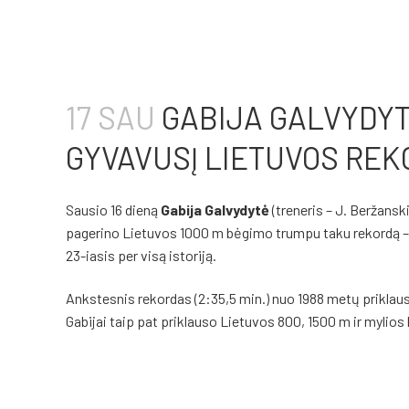
17 SAU
GABIJA GALVYDYT
GYVAVUSĮ LIETUVOS RE
Sausio 16 dieną
Gabija Galvydytė
(treneris – J. Beržans
pagerino Lietuvos 1000 m bėgimo trumpu taku rekordą – 2
23-iasis per visą istoriją.
Ankstesnis rekordas (2:35,5 min.) nuo 1988 metų prikla
Gabijai taip pat priklauso Lietuvos 800, 1500 m ir mylio