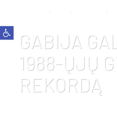
NAUJIENOS
APIE MUS
RENGINIŲ GALERIJA
SPO
Open toolbar
GABIJA GA
1988-ŲJŲ G
REKORDĄ