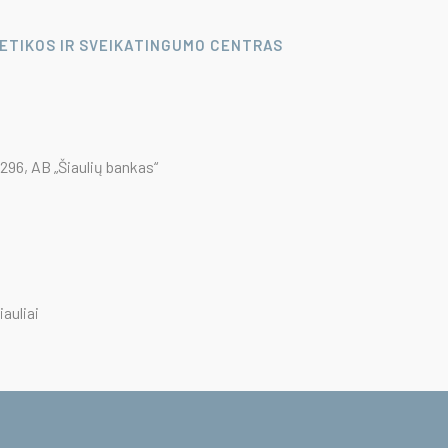
LETIKOS IR SVEIKATINGUMO CENTRAS
96, AB „Šiaulių bankas“
iauliai