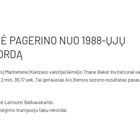
Ė PAGERINO NUO 1988-ŲJŲ
KORDĄ
kis) Manhetene (Kanzaso valstija) laimėjo
Thane Baker Invitational
va
 min. 35,17 sek. Tai geriausias šio žiemos sezono rezultatas pasaul
usė
Laimutei Baikauskaitei
.
s bėgimo trumpuoju taku rekordai.