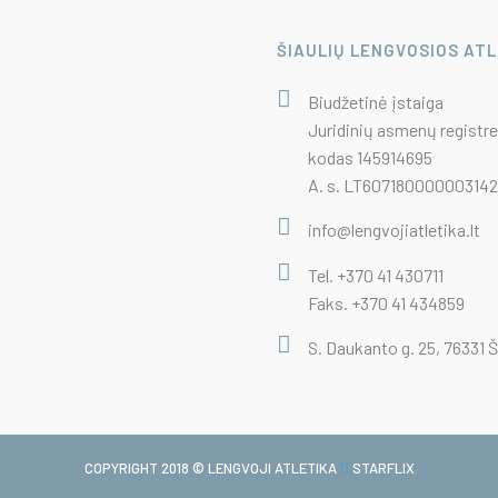
ŠIAULIŲ LENGVOSIOS AT
Biudžetinė įstaiga
Juridinių asmenų registre
kodas 145914695
A. s. LT6071800000031422
info@lengvojiatletika.lt
Tel. +370 41 430711
Faks. +370 41 434859
S. Daukanto g. 25, 76331 Š
COPYRIGHT 2018 © LENGVOJI ATLETIKA
STARFLIX