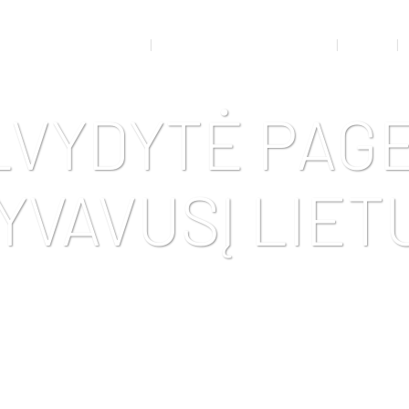
RTO MEDICINOS KABINETAS
ADMINISTRACINĖ INFORMACIJA
VEIKLA
LVYDYTĖ PAG
YVAVUSĮ LIE