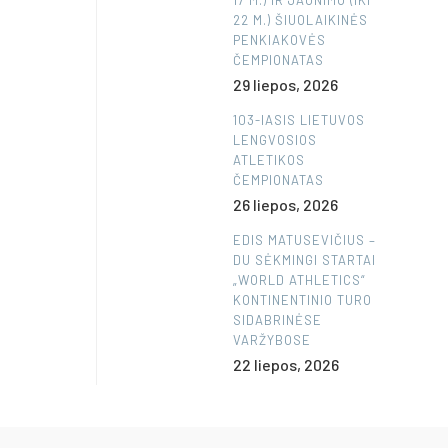
17 M.) IR JAUNIMO (IKI
22 M.) ŠIUOLAIKINĖS
PENKIAKOVĖS
ČEMPIONATAS
29 liepos, 2026
103-IASIS LIETUVOS
LENGVOSIOS
ATLETIKOS
ČEMPIONATAS
26 liepos, 2026
EDIS MATUSEVIČIUS –
DU SĖKMINGI STARTAI
„WORLD ATHLETICS“
KONTINENTINIO TURO
SIDABRINĖSE
VARŽYBOSE
22 liepos, 2026