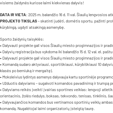
visiems žaidynės kuriose laimi kiekvienas dalyvis!
DATA IR VIETA
: 2025 m. balandžio 16 d. 11 val. Šiaulių lengvosios a
PROJEKTO TIKSLAS
– skatinti judėti, domėtis sportu, pažinti pro
kūrybingą, ugdyti atsakingą asmenybę.
Sporto žaidynių taisyklės:
• Dalyvauti projekte gali visos Šiaulių miesto progimnazijos ir pra
• Dalyvių registracija bus vykdoma iki balandžio 15 d. 12 val. el. pašt
• Dalyvauti projekte gali visos Šiaulių miesto progimnazijos ir pra
• Komandą sudaro aktyviausi, sportiškiausi, kūrybiškiausi 10 dalyvių
klasės po berniuką ir mergaitę).
• Moksleivius lydintys asmenys dalyvauja kartu sportinėje programo
• Užduotis dalyviams – sugalvoti komandos pavadinimą ir trumpą pr
• Dalyviams reikės įveikti įvairias sportines veiklas: lengvoji atletika
orientacinis, žolės riedulys, boksas, tekvondo, tenisas, tinklinis, ša
• Dalyvaujančios komandos bus vertinamos sportinių veiklų ambasa
komandą. Nugalėtojai laimi organizatorių įsteigtą taurę.