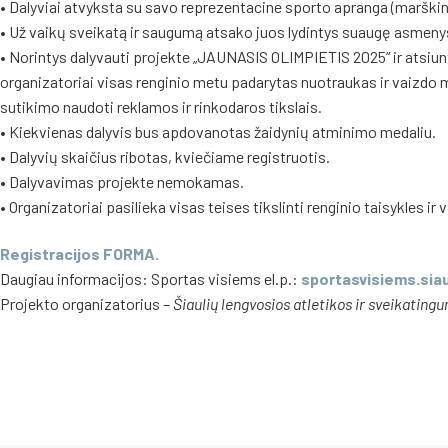
• Dalyviai atvyksta su savo reprezentacine sporto apranga (marškinėli
• Už vaikų sveikatą ir saugumą atsako juos lydintys suaugę asmeny
• Norintys dalyvauti projekte „JAUNASIS OLIMPIETIS 2025“ ir atsiunt
organizatoriai visas renginio metu padarytas nuotraukas ir vaizdo m
sutikimo naudoti reklamos ir rinkodaros tikslais.
• Kiekvienas dalyvis bus apdovanotas žaidynių atminimo medaliu.
• Dalyvių skaičius ribotas, kviečiame registruotis.
• Dalyvavimas projekte nemokamas.
• Organizatoriai pasilieka visas teises tikslinti renginio taisykles ir
Registracijos FORMA.
Daugiau informacijos: Sportas visiems el.p.:
sportasvisiems.sia
Projekto organizatorius –
Šiaulių lengvosios atletikos ir sveikating