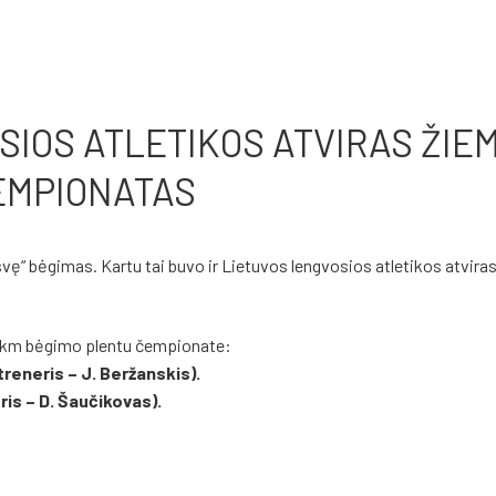
IOS ATLETIKOS ATVIRAS ŽIE
EMPIONATAS
vę“ bėgimas. Kartu tai buvo ir Lietuvos lengvosios atletikos atvira
10 km bėgimo plentu čempionate:
treneris – J. Beržanskis).
is – D. Šaučikovas).