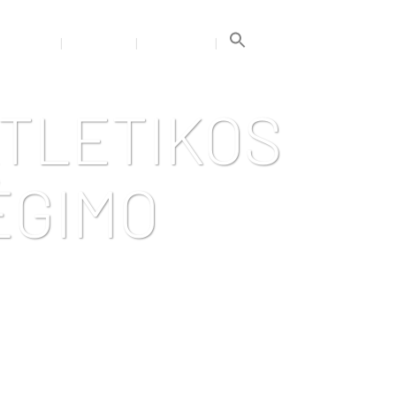
Search
for:
GALERIJA
TRENERIAI
KONTAKTAI
Search Button
ATLETIKOS
ĖGIMO