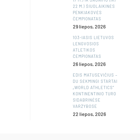
17 M.) IR JAUNIMO (IKI
22 M.) ŠIUOLAIKINĖS
PENKIAKOVĖS
ČEMPIONATAS
29 liepos, 2026
103-IASIS LIETUVOS
LENGVOSIOS
ATLETIKOS
ČEMPIONATAS
26 liepos, 2026
EDIS MATUSEVIČIUS –
DU SĖKMINGI STARTAI
„WORLD ATHLETICS“
KONTINENTINIO TURO
SIDABRINĖSE
VARŽYBOSE
22 liepos, 2026