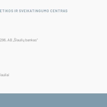
LETIKOS IR SVEIKATINGUMO CENTRAS
96, AB „Šiaulių bankas“
iauliai