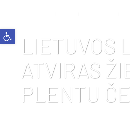
NAUJIENOS
APIE MUS
RENGINIŲ GALERIJA
SPO
Open toolbar
LIETUVOS 
ATVIRAS ŽI
PLENTU ČE