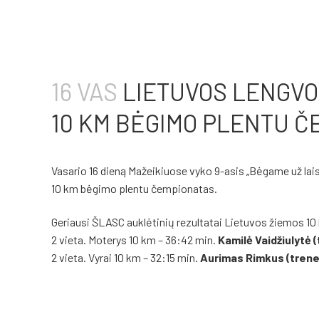
16 VAS
LIETUVOS LENGVOS
10 KM BĖGIMO PLENTU Č
Vasario 16 dieną Mažeikiuose vyko 9-asis „Bėgame už lais
10 km bėgimo plentu čempionatas.
Geriausi ŠLASC auklėtinių rezultatai Lietuvos žiemos 
2 vieta. Moterys 10 km – 36:42 min.
Kamilė Vaidžiulytė (
2 vieta. Vyrai 10 km – 32:15 min.
Aurimas Rimkus (trener