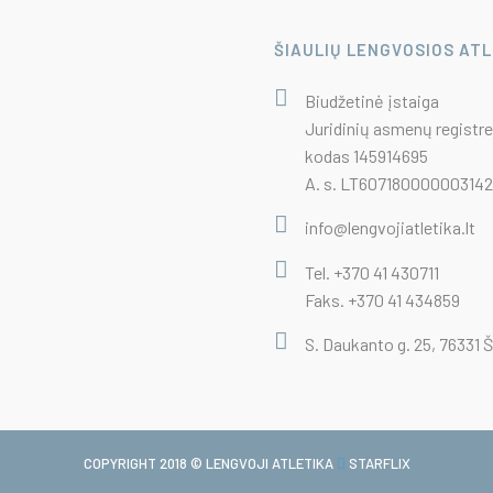
ŠIAULIŲ LENGVOSIOS AT
Biudžetinė įstaiga
Juridinių asmenų registre
kodas 145914695
A. s. LT6071800000031422
info@lengvojiatletika.lt
Tel. +370 41 430711
Faks. +370 41 434859
S. Daukanto g. 25, 76331 Š
COPYRIGHT 2018 © LENGVOJI ATLETIKA
STARFLIX