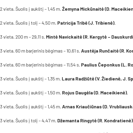
2 vieta. Šuolis į aukštį – 1,45 m.
Žemyna Mickūnaitė (D. Maceikien
2 vieta. Šuolis į tolį – 4,50 m.
Patricija Tribė (J. Tribienė).
3 vieta. 200 m – 29,11 s.
Mintė Navickaitė (R. Kergytė – Dauskurd
3 vieta. 60 m barjerinis bėgimas – 10,61 s.
Austėja Runčaitė (R. Ko
3 vieta. 60 m barjerinis bėgimas – 11,54 s.
Paulius Čeponkus (L. Ro
3 vieta. Šuolis į aukštį – 1,35 m.
Laura Radžiūtė (V. Žiedienė, J. Sp
3 vieta. Šuolis į aukštį – 1,50 m.
Rojus Daugėla (D. Maceikienė).
3 vieta. Šuolis į aukštį – 1,45 m.
Arnas Kriaučiūnas (D. Vrubliausk
3 vieta. Šuolis į tolį – 4,47 m.
Džemanta Ringytė (R. Kondratienė)