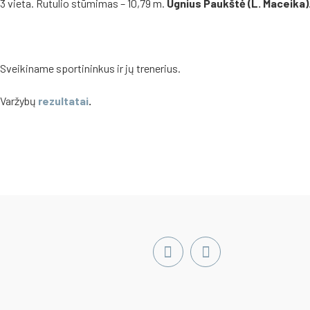
3 vieta. Rutulio stūmimas – 10,79 m.
Ugnius Paukštė (L. Maceika)
Sveikiname sportininkus ir jų trenerius.
Varžybų
rezultatai
.