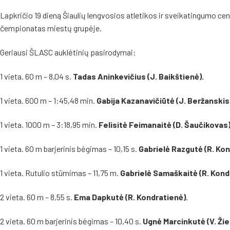
Lapkričio 19 dieną Šiaulių lengvosios atletikos ir sveikatingumo ce
čempionatas miestų grupėje.
Geriausi ŠLASC auklėtinių pasirodymai:
1 vieta. 60 m – 8,04 s.
Tadas Aninkevičius (J. Baikštienė).
1 vieta. 600 m – 1:45,48 min.
Gabija Kazanavičiūtė (J. Beržanskis
1 vieta. 1000 m – 3:18,95 min.
Felisitė Feimanaitė (D. Šaučikovas)
1 vieta. 60 m barjerinis bėgimas – 10,15 s.
Gabrielė Razgutė (R. Kon
1 vieta. Rutulio stūmimas – 11,75 m.
Gabrielė Samaškaitė (R. Kond
2 vieta. 60 m – 8,55 s.
Ema Dapkutė (R. Kondratienė).
2 vieta. 60 m barjerinis bėgimas – 10,40 s.
Ugnė Marcinkutė (V. Žie