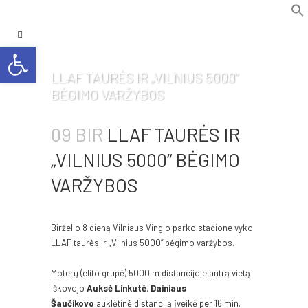
f
Se
Open toolbar
LLAF TAURĖS IR „VILNIUS 5000“
BĖGIMO VARŽYBOS
09 BIR
LLAF TAURĖS IR
„VILNIUS 5000“ BĖGIMO
VARŽYBOS
Birželio 8 dieną Vilniaus Vingio parko stadione vyko
LLAF taurės ir „Vilnius 5000“ bėgimo varžybos.
Moterų (elito grupė) 5000 m distancijoje antrą vietą
iškovojo
Auksė Linkutė
.
Dainiaus
Šaučikovo
auklėtinė distanciją įveikė per 16 min.