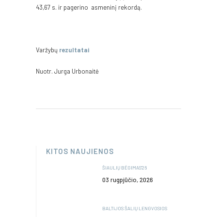
43,67 s. ir pagerino asmeninį rekordą.
Varžybų
rezultatai
Nuotr. Jurga Urbonaitė
KITOS NAUJIENOS
ŠIAULIŲ BĖGIMAS’26
03 rugpjūčio, 2026
BALTIJOS ŠALIŲ LENGVOSIOS