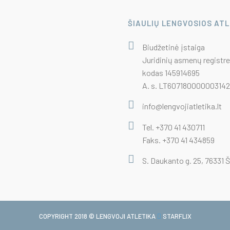
ŠIAULIŲ LENGVOSIOS AT
Biudžetinė įstaiga
Juridinių asmenų registre
kodas 145914695
A. s. LT6071800000031422
info@lengvojiatletika.lt
Tel. +370 41 430711
Faks. +370 41 434859
S. Daukanto g. 25, 76331 Š
COPYRIGHT 2018 © LENGVOJI ATLETIKA
STARFLIX