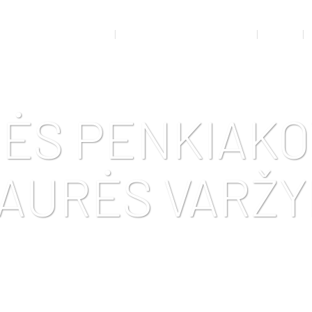
RTO MEDICINOS KABINETAS
ADMINISTRACINĖ INFORMACIJA
VEIKLA
NĖS PENKIAK
TAURĖS VARŽ