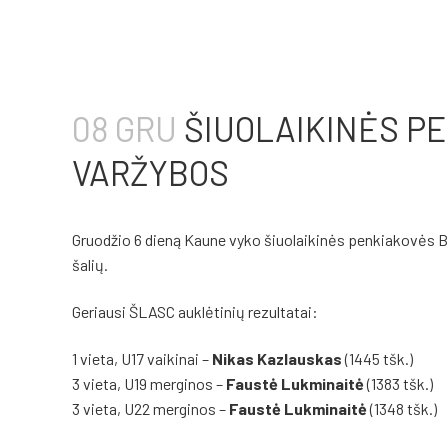
08 GRU
ŠIUOLAIKINĖS PE
VARŽYBOS
Gruodžio 6 dieną Kaune vyko šiuolaikinės penkiakovės Bal
šalių.
Geriausi ŠLASC auklėtinių rezultatai:
1 vieta, U17 vaikinai –
Nikas Kazlauskas
(1445 tšk.)
3 vieta, U19 merginos –
Faustė Lukminaitė
(1383 tšk.)
3 vieta, U22 merginos –
Faustė
Lukminaitė
(1348 tšk.)