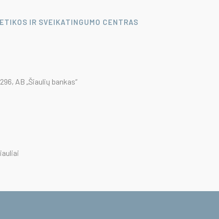
LETIKOS IR SVEIKATINGUMO CENTRAS
96, AB „Šiaulių bankas“
iauliai