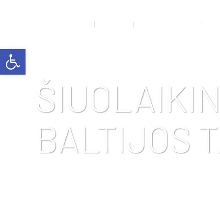
NAUJIENOS
APIE MUS
RENGINIŲ GALERIJA
SPO
Open toolbar
ŠIUOLAIKI
BALTIJOS 