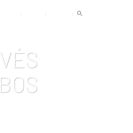
Search
for:
GALERIJA
TRENERIAI
KONTAKTAI
Search Button
OVĖS
YBOS