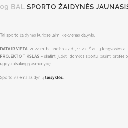
09 BAL
SPORTO ŽAIDYNĖS JAUNASIS
Tai sporto žaidynės kuriose laimi kiekvienas dalyvis.
DATA IR VIETA:
2022 m. balandžio 27 d. , 11 val. Šiaulių lengvosios atl
PROJEKTO TIKSLAS
– skatinti judėti, domėtis sportu, pažinti profesio
ugdyti atsakingą asmenybę.
Sporto visiems žaidynių
taisyklės.