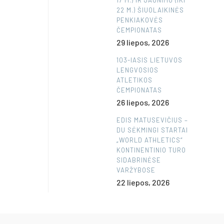
17 M.) IR JAUNIMO (IKI
22 M.) ŠIUOLAIKINĖS
PENKIAKOVĖS
ČEMPIONATAS
29 liepos, 2026
103-IASIS LIETUVOS
LENGVOSIOS
ATLETIKOS
ČEMPIONATAS
26 liepos, 2026
EDIS MATUSEVIČIUS –
DU SĖKMINGI STARTAI
„WORLD ATHLETICS“
KONTINENTINIO TURO
SIDABRINĖSE
VARŽYBOSE
22 liepos, 2026