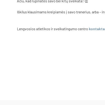
Ačiū, kad rūpinatės savo bei kitų sveikata!
👏
Iškilus klausimams kreipiamės į savo trenerius, arba – in
Lengvosios atletikos ir sveikatingumo centro
kontakta