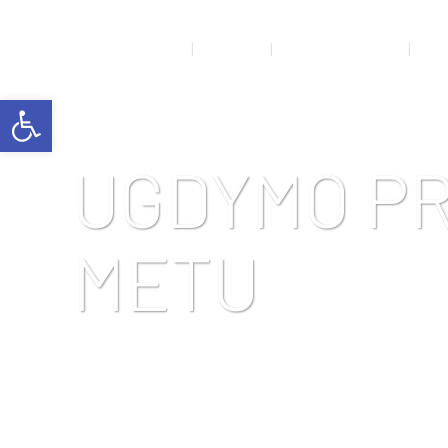
NAUJIENOS
APIE MUS
RENGINIŲ GALERIJA
SPO
Open toolbar
UGDYMO P
METU