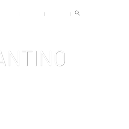
Search
for:
GALERIJA
TRENERIAI
KONTAKTAI
Search Button
ANTINO