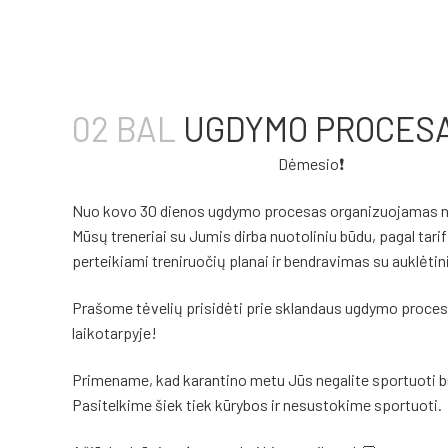
02 BAL
UGDYMO PROCESA
Dėmesio
❗
Nuo kovo 30 dienos ugdymo procesas organizuojamas nu
Mūsų treneriai su Jumis dirba nuotoliniu būdu, pagal tari
perteikiami treniruočių planai ir bendravimas su auklėtin
Prašome tėvelių prisidėti prie sklandaus ugdymo proceso
laikotarpyje!
Primename, kad karantino metu Jūs negalite sportuoti būr
Pasitelkime šiek tiek kūrybos ir nesustokime sportuoti.