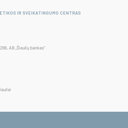
LETIKOS IR SVEIKATINGUMO CENTRAS
96, AB „Šiaulių bankas“
iauliai