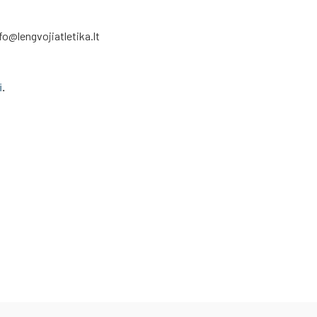
fo@lengvojiatletika.lt
i
.