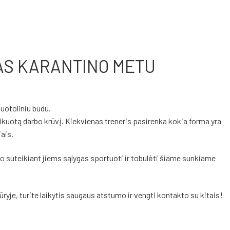
S KARANTINO METU
otoliniu būdu.
fikuotą darbo krūvį. Kiekvienas treneris pasirenka kokia forma yra
iais.
 suteikiant jiems sąlygas sportuoti ir tobulėti šiame sunkiame
yje, turite laikytis saugaus atstumo ir vengti kontakto su kitais!