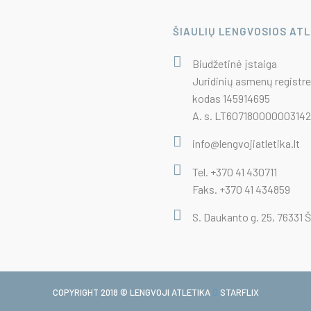
ŠIAULIŲ LENGVOSIOS AT
Biudžetinė įstaiga
Juridinių asmenų registre
kodas 145914695
A. s. LT6071800000031422
info@lengvojiatletika.lt
Tel. +370 41 430711
Faks. +370 41 434859
S. Daukanto g. 25, 76331 Š
COPYRIGHT 2018 © LENGVOJI ATLETIKA
STARFLIX