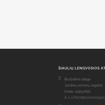
ŠIAULIŲ LENGVOSIOS A
Biudžetinė įstaiga
Juridinių asmenų registre
kodas 145914695
A. s. LT60718000000314229