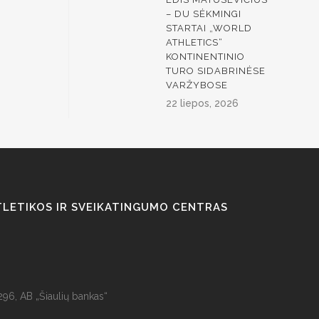
– DU SĖKMINGI
STARTAI „WORLD
ATHLETICS“
KONTINENTINIO
TURO SIDABRINĖSE
VARŽYBOSE
22 liepos, 2026
TLETIKOS IR SVEIKATINGUMO CENTRAS
6, AB „Šiaulių bankas“