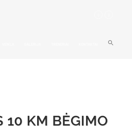
Searc
for:
VEIKLA
GALERIJA
TRENERIAI
KONTAKTAI
Search Button
S 10 KM BĖGIMO