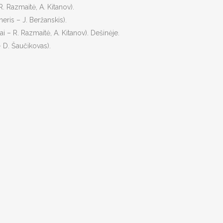
R. Razmaitė, A. Kitanov).
eris – J. Beržanskis).
i – R. Razmaitė, A. Kitanov). Dešinėje.
– D. Šaučikovas).