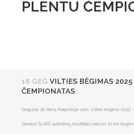
PLENTU ČEMPI
18 GEG
VILTIES BĖGIMAS 2025
ČEMPIONATAS
Gegužės 18 dieną Klaipėdoje vyko „Vilties bėgimo 2025“ v
Geriausi ŠLASC auklėtinių rezultatai Lietuvos 10 km bėgi