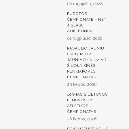
02 rugpjūčio, 2026
EUROPOS
ČEMPIONATE – NET
4 ŠLASC
AUKLĖTINIAI!
01 rugpjūčio, 2026
PASAULIO JAUNIŲ
(IKI 17 M.) IR
JAUNIMO (IKI 22 M.)
ŠIUOLAIKINĖS
PENKIAKOVĖS
ČEMPIONATAS
29 liepos, 2026
103-IASIS LIETUVOS
LENGVOSIOS
ATLETIKOS
ČEMPIONATAS
26 liepos, 2026
EDIS MATUSEVIČIUS